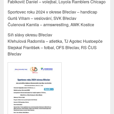
Fabikovič Daniel – volejbal, Loyola Ramblers Chicago
Sportovec roku 2024 v okrese Břeclav – handicap
Guriš Viliam – veslování, SVK Břeclav
Čulenová Kamila – armswrestling, AWK Kostice
Síň slávy okresu Břeclav
Křehulová Radomila – atletika, TJ Agotec Hustoepče
Stejskal František – fotbal, OFS Břeclav, RS ČUS
Břeclav