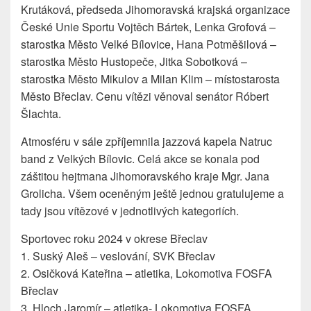
Krutáková, předseda
Jihomoravská krajská organizace
České Unie Sportu
Vojtěch Bártek, Lenka Grofová –
starostka
Město Velké Bílovice
, Hana Potměšilová –
starostka
Město Hustopeče
, Jitka Sobotková –
starostka
Město Mikulov
a Milan Klim – místostarosta
Město Břeclav
. Cenu vítězi věnoval senátor Róbert
Šlachta.
Atmosféru v sále zpříjemnila jazzová kapela Natruc
band z Velkých Bílovic. Celá akce se konala pod
záštitou hejtmana Jihomoravského kraje Mgr. Jana
Grolicha. Všem oceněným ještě jednou gratulujeme a
tady jsou vítězové v jednotlivých kategoriích.
Sportovec roku 2024 v okrese Břeclav
1. Suský Aleš – veslování, SVK Břeclav
2. Osičková Kateřina – atletika, Lokomotiva FOSFA
Břeclav
3. Hloch Jaromír – atletika- Lokomotiva FOSFA