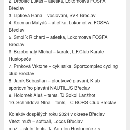
2. Drobilič Lukáš – atletika, Lokomotiva FOSFA
Břeclav
3. Lipková Hana – veslování, SVK Břeclav
4. Kocman Matyáš – atletika, Lokomotiva FOSFA
Břeclav
5. Smolík Richard – atletika, Lokomotiva FOSFA
Břeclav
6. Brzobohatý Michal – karate, L.F.Club Karate
Hustopeče
7. Prnková Viktorie – cyklistika, Sportcomplex cycling
club Břeclav
8. Janík Sebastian – ploutvové plavání, Klub
sportovního plavání NAUTILUS Břeclav
9. Holomek Aleš – tenis, TJ Sokol Lanžhot
10. Schmidová Nina – tenis, TC BORS Club Břeclav
Kolektiv dospělých roku 2024 v okrese Břeclav
Vítěz: muži – softball, Locos Břeclav
muži – stolní tenis, TJ Agrotec Hustopeče z.s.